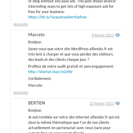
or blog without any paid ads. This post shows several
interesting ways to get lots of high exposure ads for
free for your business:
https://bit.ly/5waystoadvertisefree
répondre
Marcelo
9 février 2021
Bonjour,
Savez-vous que votre site WordPress alfandar.fr est
très lent à charger et que vous perdez des visiteurs,
des leads et des clients chaque jour ?
Profitez de notre audit gratuit et sans engagement:
http://shortpt.buzz/oGHbr
Cordialement,
Marcelo
répondre
BERTIEN
22 février 2021
Bonjour,
Je suis tombée sur votre site internet alfandar.fr qui est
dans la même thématique que l’un de nos clients
actuellement en partenariat avec nous (sans pour