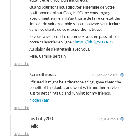
autant être un concurrent direct).
Quand pourrions nous discuter ensemble de votre
positionnement sur Google ? Ca ne vous engage
absolument en rien, il s’agit juste de faire un état des
lieux et de voir ensemble si nous pouvons vous inclure
dans nos clients de ce groupe thématique.
Je vous laisse prendre un rendez vous en passant par
notre calendrier en ligne :
https://bit.ly/SEO-RDV
Au plaisir de s’entretenir avec vous,
Mlle. Camille Bertain
répondre
Kennethreusy
21 janvier 2025
I figured it might be a timezone thing, gave them the
benefit of the doubt, and went with another service
just to get things up and running for my friends.
hidden cam
répondre
his baby200
il y a 4 mois
Hello,
répondre