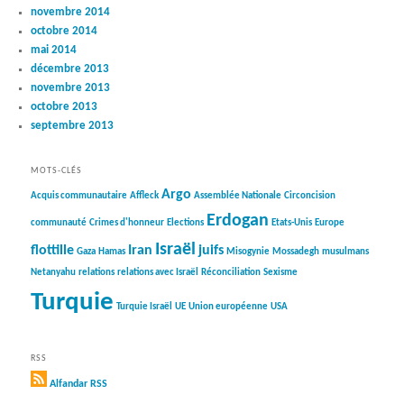
novembre 2014
octobre 2014
mai 2014
décembre 2013
novembre 2013
octobre 2013
septembre 2013
MOTS-CLÉS
Argo
Acquis communautaire
Affleck
Assemblée Nationale
Circoncision
Erdogan
communauté
Crimes d'honneur
Elections
Etats-Unis
Europe
Israël
flottille
Iran
juifs
Gaza
Hamas
Misogynie
Mossadegh
musulmans
Netanyahu
relations
relations avec Israël
Réconciliation
Sexisme
Turquie
Turquie Israël
UE
Union européenne
USA
RSS
Alfandar RSS