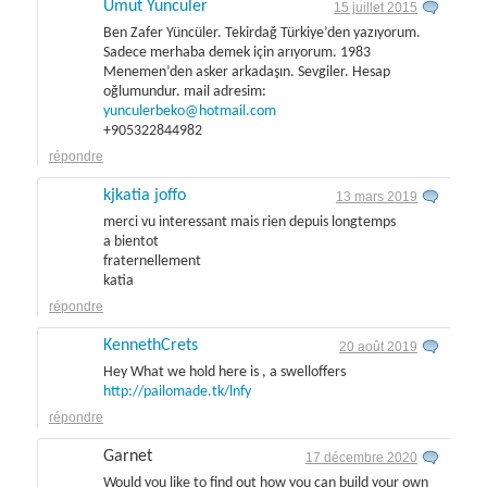
Umut Yunculer
15 juillet 2015
Ben Zafer Yüncüler. Tekirdağ Türkiye’den yazıyorum.
Sadece merhaba demek için arıyorum. 1983
Menemen’den asker arkadaşın. Sevgiler. Hesap
oğlumundur. mail adresim:
yunculerbeko@hotmail.com
+905322844982
répondre
kjkatia joffo
13 mars 2019
merci vu interessant mais rien depuis longtemps
a bientot
fraternellement
katia
répondre
KennethCrets
20 août 2019
Hey What we hold here is , a swelloffers
http://pailomade.tk/lnfy
répondre
Garnet
17 décembre 2020
Would you like to find out how you can build your own