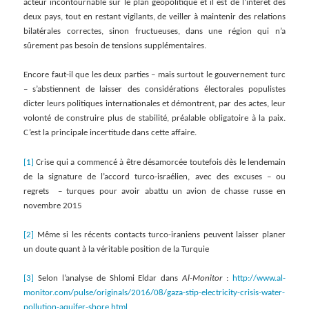
acteur incontournable sur le plan géopolitique et il est de l’intérêt des
deux pays, tout en restant vigilants, de veiller à maintenir des relations
bilatérales correctes, sinon fructueuses, dans une région qui n’a
sûrement pas besoin de tensions supplémentaires.
Encore faut-il que les deux parties – mais surtout le gouvernement turc
– s’abstiennent de laisser des considérations électorales populistes
dicter leurs politiques internationales et démontrent, par des actes, leur
volonté de construire plus de stabilité, préalable obligatoire à la paix.
C’est la principale incertitude dans cette affaire.
[1]
Crise qui a commencé à être désamorcée toutefois dès le lendemain
de la signature de l’accord turco-israélien, avec des excuses – ou
regrets – turques pour avoir abattu un avion de chasse russe en
novembre 2015
[2]
Même si les récents contacts turco-iraniens peuvent laisser planer
un doute quant à la véritable position de la Turquie
[3]
Selon l’analyse de Shlomi Eldar dans
Al-Monitor
:
http://www.al-
monitor.com/pulse/originals/2016/08/gaza-stip-electricity-crisis-water-
pollution-aquifer-shore.html