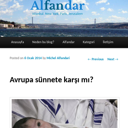
Al
fan
dar
Istanbul, New York, Paris, Jerusalem
Main menu
Anasayfa
Neden bu blog?
Alfandar
Kategori
İletişim
Skip to primary content
Skip to secondary content
Posted on
6 Ocak 2014
by
Michel Alfandari
Post navigation
←
Previous
Next
→
Avrupa sünnete karşı mı?