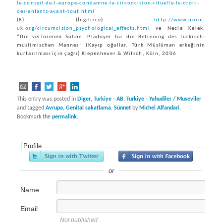
le-conseil-de-l-europe-condamne-la-circoncision-rituelle-le-droit-
des-enfants-avant-tout.html
(8) (İngilizce)
http://www.norm-
uk.org/circumcision_psychological_effects.html
ve Necla Kelek,
“Die verlorenen Söhne. Plädoyer für die Befreiung des türkisch-
muslimischen Mannes” (Kayıp oğullar. Türk Müslüman erkeğinin
kurtarılması için çağrı) Kiepenheuer & Witsch, Köln, 2006
This entry was posted in
Diger
,
Turkiye - AB
,
Turkiye - Yahudiler / Museviler
and tagged
Avrupa
,
Genital sakatlama
,
Sünnet
by
Michel Alfandari
.
Bookmark the
permalink
.
Profile
or
Name
Email
Not published