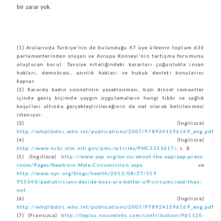
bir zarar yok.
(1) Aralarında Türkiye’nin de bulunduğu 47 üye ülkenin toplam 636
parlamenterinden oluşan ve Avrupa Konseyi’nin tartışma forumunu
oluşturan kurul. Tavsiye niteliğindeki kararları çoğunlukla insan
hakları, demokrasi, azınlık hakları ve hukuk devleti konularını
kapsar.
(2) Kararda kadın sünnetinin yasaklanması, bazı dinsel cemaatler
içinde geniş biçimde yaygın uygulamaların hangi tıbbi ve sağlık
koşulları altında gerçekleştirileceğinin de net olarak belirlenmesi
isteniyor.
(3) (İngilizce)
http://whqlibdoc.who.int/publications/2007/9789241596169_eng.pdf
(4) (İngilizce)
http://www.ncbi.nlm.nih.gov/pmc/articles/PMC3253617/
, s. 8
(5) (İngilizce)
http://www.aap.org/en-us/about-the-aap/aap-press-
room/Pages/Newborn-Male-Circumcision.aspx
ve
http://www.npr.org/blogs/health/2012/08/27/159
955340/pediatricians-decide-boys-are-better-off-circumcised-than-
not
(6) (İngilizce)
http://whqlibdoc.who.int/publications/2007/9789241596169_eng.pdf
(7) (Fransızca)
http://leplus.nouvelobs.com/contribution/961125-