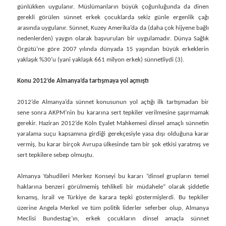
günlükken uygulanır. Müslümanların büyük çoğunluğunda da dinen
gerekli görülen sünnet erkek çocuklarda sekiz günle ergenlik çağı
arasında uygulanır. Sünnet, Kuzey Amerika’da da (daha çok hijyene bağlı
nedenlerden) yaygın olarak başvurulan bir uygulamadır. Dünya Sağlık
Örgütü’ne göre 2007 yılında dünyada 15 yaşından büyük erkeklerin
yaklaşık %30’u (yani yaklaşık 661 milyon erkek) sünnetliydi (3).
Konu 2012’de Almanya’da tartışmaya yol açmıştı
2012’de Almanya’da sünnet konusunun yol açtığı ilk tartışmadan bir
sene sonra AKPM’nin bu kararına sert tepkiler verilmesine şaşırmamak
gerekir. Haziran 2012’de Köln Eyalet Mahkemesi dinsel amaçlı sünnetin
yaralama suçu kapsamına girdiği gerekçesiyle yasa dışı olduğuna karar
vermiş, bu karar birçok Avrupa ülkesinde tam bir şok etkisi yaratmış ve
sert tepkilere sebep olmuştu.
Almanya Yahudileri Merkez Konseyi bu kararı ”dinsel grupların temel
haklarına benzeri görülmemiş tehlikeli bir müdahele” olarak şiddetle
kınamış, İsrail ve Türkiye de karara tepki göstermişlerdi. Bu tepkiler
üzerine Angela Merkel ve tüm politik liderler seferber olup, Almanya
Meclisi Bundestag’ın, erkek çocukların dinsel amaçla sünnet