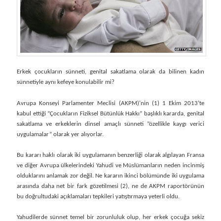
Erkek çocukların sünneti, genital sakatlama olarak da bilinen kadın
sünnetiyle aynı kefeye konulabilir mi?
Avrupa Konseyi Parlamenter Meclisi (AKPM)’nin (1) 1 Ekim 2013’te
kabul ettiği ”Çocukların Fiziksel Bütünlük Hakkı” başlıklı kararda, genital
sakatlama ve erkeklerin dinsel amaçlı sünneti ”özellikle kaygı verici
uygulamalar” olarak yer alıyorlar.
Bu kararı haklı olarak iki uygulamanın benzerliği olarak algılayan Fransa
ve diğer Avrupa ülkelerindeki Yahudi ve Müslümanların neden incinmiş
olduklarını anlamak zor değil. Ne kararın ikinci bölümünde iki uygulama
arasında daha net bir fark gözetilmesi (2), ne de AKPM raportörünün
bu doğrultudaki açıklamaları tepkileri yatıştırmaya yeterli oldu.
Yahudilerde sünnet temel bir zorunluluk olup, her erkek çocuğa sekiz