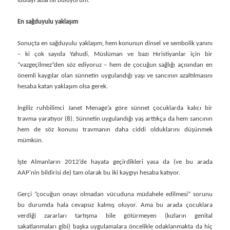
iddiayi abartılı buluyorum.
En sağduyulu yaklaşım
Sonuçta en sağduyulu yaklaşım, hem konunun dinsel ve sembolik yanını
– ki çok sayıda Yahudi, Müslüman ve bazı Hıristiyanlar için bir
“vazgeçilmez”den söz ediyoruz – hem de çocuğun sağlığı açısından en
önemli kaygılar olan sünnetin uygulandığı yaşı ve sancının azaltılmasını
hesaba katan yaklaşım olsa gerek.
İngiliz ruhbilimci Janet Menage’a göre sünnet çocuklarda kalıcı bir
travma yaratıyor (8). Sünnetin uygulandığı yaş arttıkça da hem sancının
hem de söz konusu travmanın daha ciddi olduklarını düşünmek
mümkün.
İşte Almanların 2012’de hayata geçirdikleri yasa da (ve bu arada
AAP’nin bildirisi de) tam olarak bu iki kaygıyı hesaba katıyor.
Gerçi “çocuğun onayı olmadan vücuduna müdahele edilmesi” sorunu
bu durumda hala cevapsız kalmış oluyor. Ama bu arada çocuklara
verdiği zararları tartışma bile götürmeyen (kızların genital
sakatlanmaları gibi) başka uygulamalara öncelikle odaklanmakta da hiç