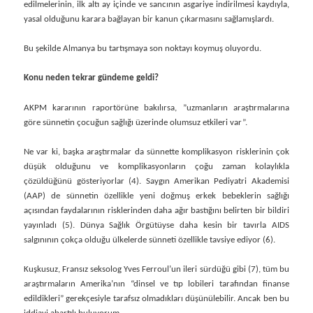
edilmelerinin, ilk altı ay içinde ve sancının asgariye indirilmesi kaydıyla,
yasal olduğunu karara bağlayan bir kanun çıkarmasını sağlamışlardı.
Bu şekilde Almanya bu tartışmaya son noktayı koymuş oluyordu.
Konu neden tekrar gündeme geldi?
AKPM kararının raportörüne bakılırsa, ”uzmanların araştırmalarına
göre sünnetin çocuğun sağlığı üzerinde olumsuz etkileri var”.
Ne var ki, başka araştırmalar da sünnette komplikasyon risklerinin çok
düşük olduğunu ve komplikasyonların çoğu zaman kolaylıkla
çözüldüğünü gösteriyorlar (4). Saygın Amerikan Pediyatri Akademisi
(AAP) de sünnetin özellikle yeni doğmuş erkek bebeklerin sağlığı
açısından faydalarının risklerinden daha ağır bastığını belirten bir bildiri
yayınladı (5). Dünya Sağlık Örgütüyse daha kesin bir tavırla AIDS
salgınının çokça olduğu ülkelerde sünneti özellikle tavsiye ediyor (6).
Kuşkusuz, Fransız seksolog Yves Ferroul’un ileri sürdüğü gibi (7), tüm bu
araştırmaların Amerika’nın “dinsel ve tıp lobileri tarafından finanse
edildikleri” gerekçesiyle tarafsız olmadıkları düşünülebilir. Ancak ben bu