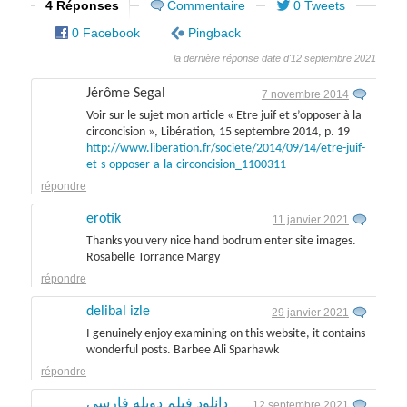
4 Réponses
Commentaire
0 Tweets
0 Facebook
Pingback
la dernière réponse date d'12 septembre 2021
Jérôme Segal
7 novembre 2014
Voir sur le sujet mon article « Etre juif et s’opposer à la
circoncision », Libération, 15 septembre 2014, p. 19
http://www.liberation.fr/societe/2014/09/14/etre-juif-
et-s-opposer-a-la-circoncision_1100311
répondre
erotik
11 janvier 2021
Thanks you very nice hand bodrum enter site images.
Rosabelle Torrance Margy
répondre
delibal izle
29 janvier 2021
I genuinely enjoy examining on this website, it contains
wonderful posts. Barbee Ali Sparhawk
répondre
دانلود فیلم دوبله فارسی
12 septembre 2021