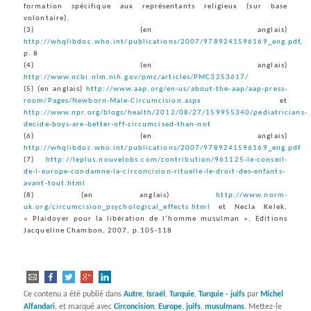
formation spécifique aux représentants religieux (sur base
volontaire).
(3) (en anglais)
http://whqlibdoc.who.int/publications/2007/9789241596169_eng.pdf
,
p. 8
(4) (en anglais)
http://www.ncbi.nlm.nih.gov/pmc/articles/PMC3253617/
(5) (en anglais)
http://www.aap.org/en-us/about-the-aap/aap-press-
room/Pages/Newborn-Male-Circumcision.aspx
et
http://www.npr.org/blogs/health/2012/08/27/159955340/pediatricians-
decide-boys-are-better-off-circumcised-than-not
(6) (en anglais)
http://whqlibdoc.who.int/publications/2007/9789241596169_eng.pdf
(7)
http://leplus.nouvelobs.com/contribution/961125-le-conseil-
de-l-europe-condamne-la-circoncision-rituelle-le-droit-des-enfants-
avant-tout.html
(8) (en anglais)
http://www.norm-
uk.org/circumcision_psychological_effects.html
et Necla Kelek,
« Plaidoyer pour la libération de l’homme musulman », Editions
Jacqueline Chambon, 2007, p.105-118
Ce contenu a été publié dans
Autre
,
Israël
,
Turquie
,
Turquie - juifs
par
Michel
Alfandari
, et marqué avec
Circoncision
,
Europe
,
juifs
,
musulmans
. Mettez-le